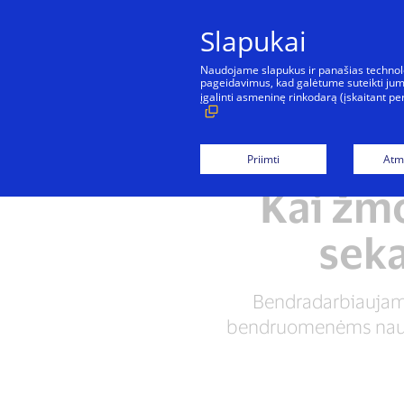
Slapukai
Naudojame slapukus ir panašias technologi
pageidavimus, kad galėtume suteikti jums
įgalinti asmeninę rinkodarą (įskaitant 
Vadovavimas rodant pavyzdį
Priimti
Atme
Kai žm
seka
Bendradarbiaujam
bendruomenėms naudo