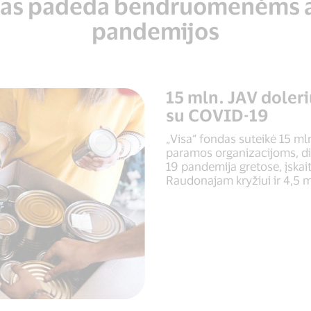
das padeda bendruomenėms a
pandemijos
15 mln. JAV doleri
su COVID-19
„Visa“ fondas suteikė 15 ml
paramos organizacijoms, d
19 pandemija gretose, įskai
Raudonajam kryžiui ir 4,5 m