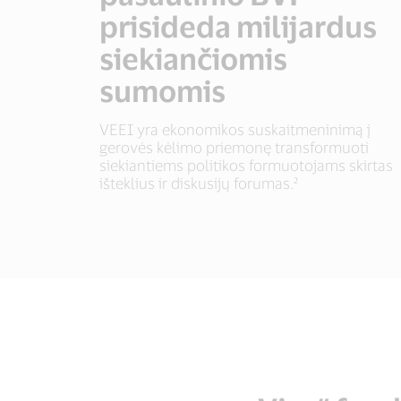
Skaitmeniniai
17 milijonų eurų.
prisideda milijardus
mokėjimai miestų
siekiančiomis
„Visa“ išankstinio mokėjimo kortelės
judumo reikmėms
išduotos nuo COVID-19 sukeltų ekonominių
sumomis
padarinių nukentėjusioms šeimoms iš
„Visa“ dalyvavo daugiau kaip 700 miestų
Andalūzijos, kad jos galėtų įsigyti maisto ir
mobilumo projektų ir padėjo vykdyti
VEEI yra ekonomikos suskaitmeninimą į
būtiniausių prekių.³
daugiau kaip 470 bekontakčių PAYG ...
gerovės kėlimo priemonę transformuoti
siekiantiems politikos formuotojams skirtas
išteklius ir diskusijų forumas.²
Skaityti apie išmokas