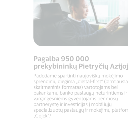
Pagalba 950 000
prekybininkų Pietryčių Azijo
Padedame spartinti naujoviškų mokėjimo
sprendinių diegimą „digital-first“ (pirmiausia
skaitmeninis formatas) vartotojams bei
pakankamų banko paslaugų neturintiems ir
vargingesniems gyventojams per mūsų
partnerystę ir investicijas į mobiliųjų
specializuotų paslaugų ir mokėjimų platfo
„Gojek“.¹