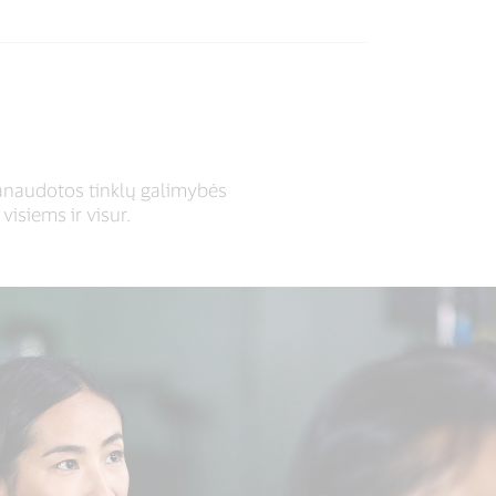
panaudotos tinklų galimybės
isiems ir visur.