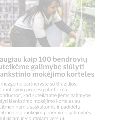
augiau kaip 100 bendrovių
uteikėme galimybę siūlyti
šankstinio mokėjimo korteles
mezgėme partnerystę su Brazilijos
chnologinių procesų platforma
onductor“, kad suteiktume jiems galimybę
ūlyti išankstinio mokėjimo korteles su
aitmeninėmis sąskaitomis ir padidėtų
aitmeninių mokėjimų priėmimo galimybės
ulkiajam ir vidutiniam verslui.