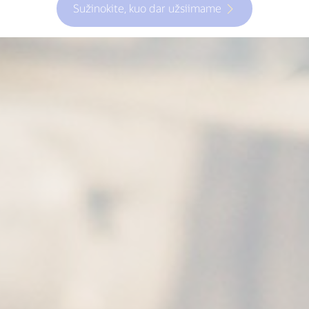
Sužinokite, kuo dar užsiimame