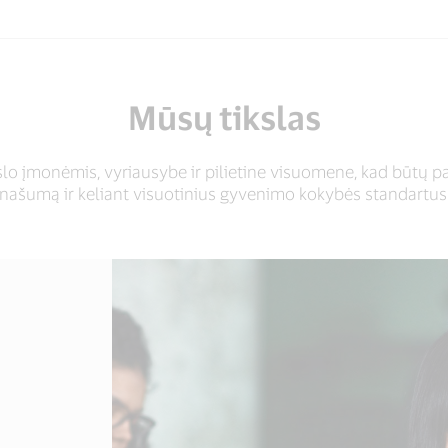
Mūsų tikslas
o įmonėmis, vyriausybe ir pilietine visuomene, kad būtų 
našumą ir keliant visuotinius gyvenimo kokybės standartus v
o