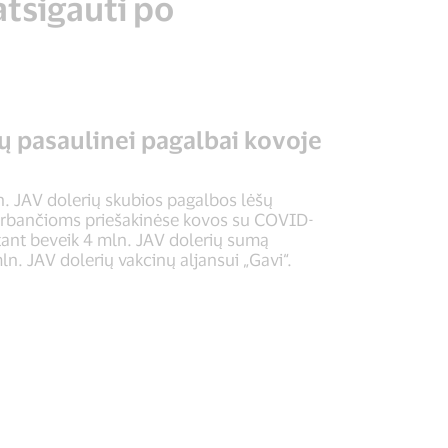
tsigauti po
ų pasaulinei pagalbai kovoje
n. JAV dolerių skubios pagalbos lėšų
irbančioms priešakinėse kovos su COVID-
tant beveik 4 mln. JAV dolerių sumą
ln. JAV dolerių vakcinų aljansui „Gavi“.