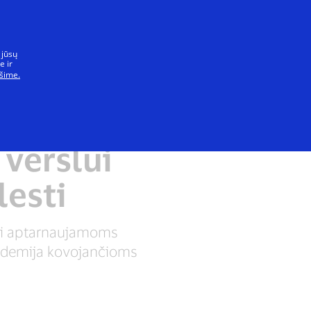
isiems
 jūsų
e ir
šime.
Mūsų planetos išsaugojimas
verslui
lesti
ai aptarnaujamoms
ndemija kovojančioms