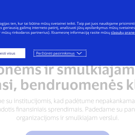
Pereiti prie turinio
Žmonės
Verslas
Novatoriai
V
jas ten, kur tai būtina mūsų svetainei teikti. Taip pat juos naudojame prisiminti
 geriausią galimą interneto patirtį, analizuoti jūsų apsilankymus mūsų svetainės
per mūsų rinkodaros partnerius). Išsamesnę informaciją rasite mūsų
slapukų prane
Žmonės + galimybės
Parama bendruomenėms
sti visus
Peržiūrėti pasirinkimus
onėms ir smulkiajam 
si, bendruomenės k
e su institucijomis, kad padėtume nepakankam
tis finansiniais sprendimais. Padedame su pa
organizacijoms ir smulkiajam verslui.