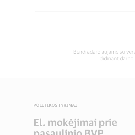
Bendradarbiaujame su versl
didinant darbo 
PAGALBA VARGSTANTIESIEMS
POLITIKOS TYRIMAI
Išankstinio mokėjim
El. mokėjimai prie
SKAITMENINĖ ĮTRAUKTIS
kortelėmis išmokėta
pasaulinio BVP