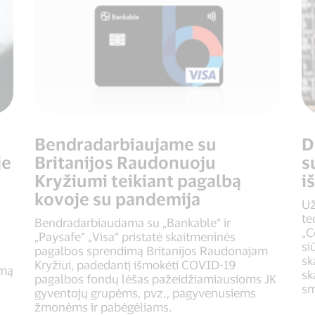
Bendradarbiaujame su
D
je
Britanijos Raudonuoju
s
Kryžiumi teikiant pagalbą
i
kovoje su pandemija
Už
te
Bendradarbiaudama su „Bankable“ ir
„C
„Paysafe“ „Visa“ pristatė skaitmeninės
si
pagalbos sprendimą Britanijos Raudonajam
sk
Kryžiui, padedantį išmokėti COVID-19
rmą
sk
pagalbos fondų lėšas pažeidžiamiausioms JK
sm
gyventojų grupėms, pvz., pagyvenusiems
žmonėms ir pabėgėliams.