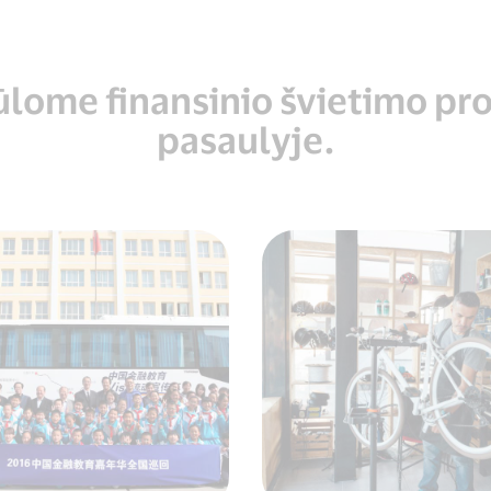
ūlome finansinio švietimo p
pasaulyje.