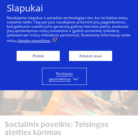
Pereiti prie turinio
Slapukai
Naudojame slapukus ir panašias technologijas ten, kur tai būtina mūsų
svetainei teikti. Taip pat juos naudojame prisiminti jūsų pageidavimus,
kad galėtume suteikti jums geriausią galimą interneto patirtį, analizuoti
Įtrauktis ir įvairovė
Socialinis poveikis
„Visa“ fo
jūsų apsilankymus mūsų svetainėse ir įgalinti asmeninę rinkodarą
(įskaitant per mūsų rinkodaros partnerius). Išsamesnę informaciją rasite
mūsų
slapukų pranešime.
Priimti
Atmesti visus
Peržiūrėti
pasirinkimus
Socialinis poveikis: Teisingos
ateities kūrimas