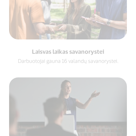
Laisvas laikas savanorystei
Darbuotojai gauna 16 valandų savanorystei.