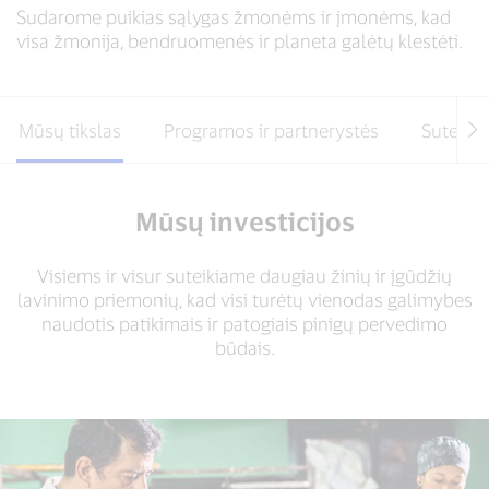
Sudarome puikias sąlygas žmonėms ir įmonėms, kad
visa žmonija, bendruomenės ir planeta galėtų klestėti.
Mūsų tikslas
Programos ir partnerystės
Suteiki
Mūsų investicijos
Visiems ir visur suteikiame daugiau žinių ir įgūdžių
lavinimo priemonių, kad visi turėtų vienodas galimybes
naudotis patikimais ir patogiais pinigų pervedimo
būdais.