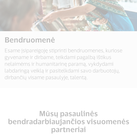
Bendruomenė
Esame įsipareigoję stiprinti bendruomenes, kuriose
gyvename ir dirbame, teikdami pagalbą ištikus
nelaimėms ir humanitarinę paramą, vykdydami
labdaringą veiklą ir pasitelkdami savo darbuotojų,
dirbančių visame pasaulyje, talentą.
Mūsų pasaulinės
bendradarbiaujančios visuomenės
partneriai