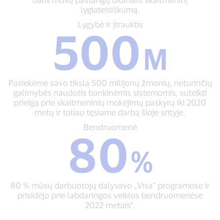
lygiateisiškumą.
ųjų
skaitmenizuoti
Lygybė
Lygybė ir įtrauktis
500
50
ir
milijonų
įtrauktis
M
smulkiojo
500
ir
M
mikro
Pasiekėme
verslo
Pasiekėme savo tikslą 500 milijonų žmonių, neturinčių
savo
visame
galimybės naudotis bankinėmis sistemomis, suteikti
tikslą
pasaulyje
prieigą prie skaitmeninių mokėjimų paskyrų iki 2020
500
–
metų ir toliau tęsiame darbą šioje srityje.
milijonų
tai
žmonių,
Bendruomenė
Bendruomenė
tik
80
neturinčių
80
dalis
galimybės
%
mūsų
%
naudotis
80
pastangų
bankinėmis
%
didinant
sistemomis,
mūsų
skaitmeninį
suteikti
80 % mūsų darbuotojų dalyvavo „Visa“ programose ir
darbuotojų
lygiateisiškumą.
prieigą
prisidėjo prie labdaringos veiklos bendruomenėse
dalyvavo
prie
2022 metais*.
„Visa“
skaitmeninių
programose
mokėjimų