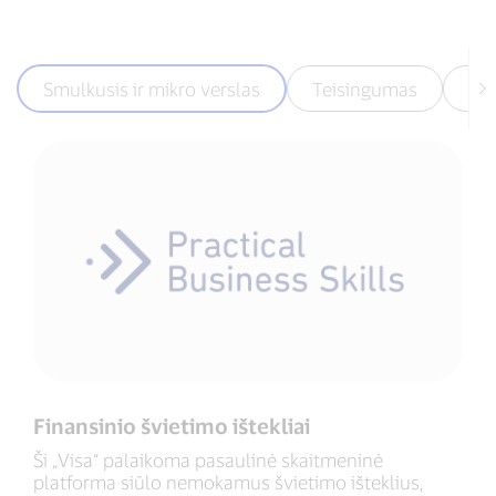
Smulkusis ir mikro verslas
Teisingumas
Be
Finansinio švietimo ištekliai
Ši „Visa“ palaikoma pasaulinė skaitmeninė
platforma siūlo nemokamus švietimo išteklius,