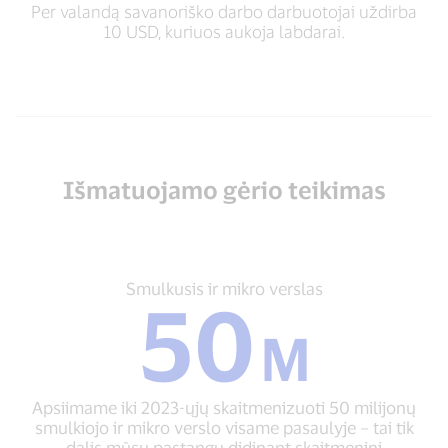
Per valandą savanoriško darbo darbuotojai uždirba
10 USD, kuriuos aukoja labdarai.
Išmatuojamo gėrio teikimas
Smulkusis
Smulkusis ir mikro verslas
50
ir
mikro
M
verslas
50
M
Apsiimame iki 2023-ųjų skaitmenizuoti 50 milijonų
Apsiimame
smulkiojo ir mikro verslo visame pasaulyje – tai tik
iki
dalis mūsų pastangų didinant skaitmeninį
2023-