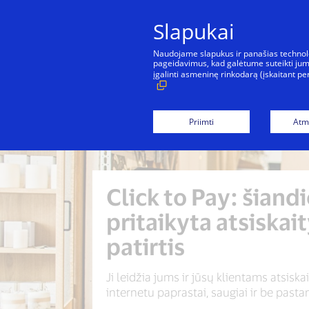
Slapukai
Naudojame slapukus ir panašias technologi
pageidavimus, kad galėtume suteikti jums
įgalinti asmeninę rinkodarą (įskaitant 
Priimti
Atme
Click to Pay: šiand
pritaikyta atsiska
patirtis
Ji leidžia jums ir jūsų klientams atsiskai
internetu paprastai, saugiai ir be pasta