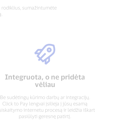
ų rodiklius, sumažintumėte
ą.
Integruota, o ne pridėta
vėliau
Be sudėtingų kūrimo darbų ar integracijų.
Click to Pay lengvai įsilieja į jūsų esamą
siskaitymo internetu procesą ir leidžia iškart
pasiūlyti geresnę patirtį.