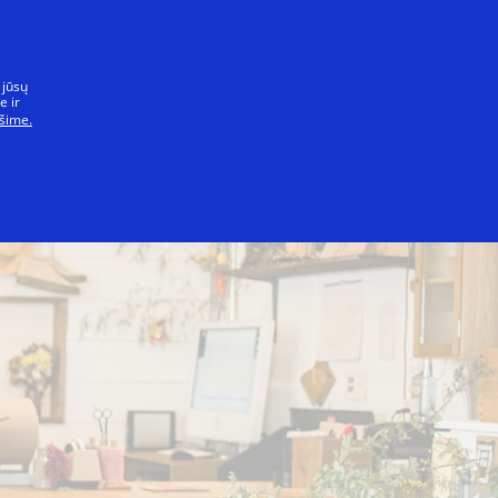
isiems
 jūsų
e ir
šime.