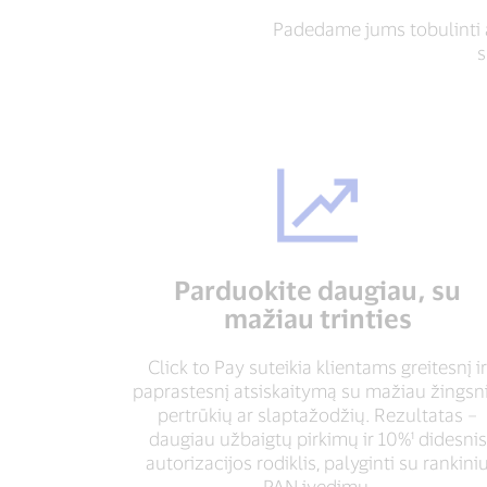
Padedame jums tobulinti a
s
Parduokite daugiau, su
mažiau trinties
Click to Pay suteikia klientams greitesnį ir
paprastesnį atsiskaitymą su mažiau žingsni
pertrūkių ar slaptažodžių. Rezultatas –
daugiau užbaigtų pirkimų ir 10%¹ didesnis
autorizacijos rodiklis, palyginti su rankini
PAN įvedimu.