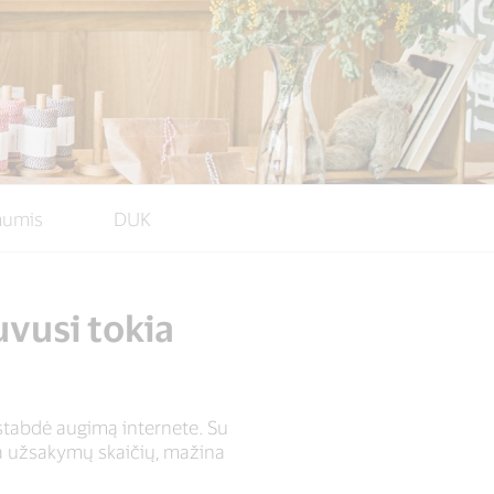
mumis
DUK
uvusi tokia
 stabdė augimą internete. Su
ina užsakymų skaičių, mažina